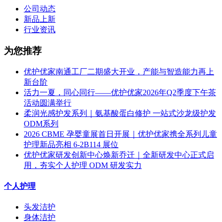
公司动态
新品上新
行业资讯
为您推荐
优护优家南通工厂二期盛大开业，产能与智造能力再上
新台阶
活力一夏，同心同行——优护优家2026年Q2季度下午茶
活动圆满举行
柔润光感护发系列｜氨基酸蛋白修护 一站式沙龙级护发
ODM系列
2026 CBME 孕婴童展首日开展｜优护优家携全系列儿童
护理新品亮相 6-2B114 展位
优护优家研发创新中心焕新乔迁｜全新研发中心正式启
用，夯实个人护理 ODM 研发实力
个人护理
头发洁护
身体洁护