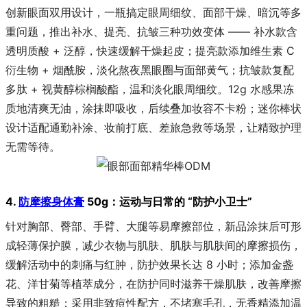
创新眼面双用设计，一瓶搞定眼周细纹、面部干燥、暗沉等多
重问题，推出补水、提亮、抗皱三种功效变体 —— 补水款含
透明质酸 + 泛醇，快速缓解干燥起皮；提亮款添加维生素 C
衍生物 + 烟酰胺，淡化熬夜黑眼圈与面部黄气；抗皱款复配
多肽 + 视黄醇棕榈酸酯，温和淡化眼周细纹。12g 水感果冻
质地清爽无油，涂抹即吸收，后续叠加妆容不卡粉；迷你棒状
设计适配通勤补涂、妆前打底、差旅急救等场景，让精致护理
无需等待。
4.
防摩擦身体膏
50g：运动与日常的 “防护小卫士”
针对胸部、臀部、手臂、大腿等易摩擦部位，新品涂抹后可形
成轻薄保护膜，减少衣物与肌肤、肌肤与肌肤间的摩擦损伤，
缓解活动中的刺痛与红肿，防护效果长达 8 小时；添加金盏
花、洋甘菊等植萃成分，在防护同时滋养干燥肌肤，改善摩擦
导致的粗糙；采用非致痘性配方，不堵塞毛孔，无香精添加温