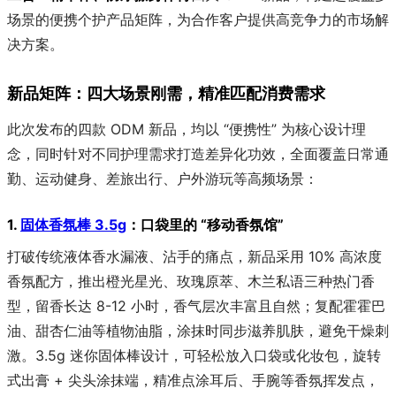
场景的便携个护产品矩阵，为合作客户提供高竞争力的市场解
决方案。
新品矩阵：四大场景刚需，精准匹配消费需求
此次发布的四款 ODM 新品，均以 “便携性” 为核心设计理
念，同时针对不同护理需求打造差异化功效，全面覆盖日常通
勤、运动健身、差旅出行、户外游玩等高频场景：
1.
固体香氛棒 3.5g
：口袋里的 “移动香氛馆”
打破传统液体香水漏液、沾手的痛点，新品采用 10% 高浓度
香氛配方，推出橙光星光、玫瑰原萃、木兰私语三种热门香
型，留香长达 8-12 小时，香气层次丰富且自然；复配霍霍巴
油、甜杏仁油等植物油脂，涂抹时同步滋养肌肤，避免干燥刺
激。3.5g 迷你固体棒设计，可轻松放入口袋或化妆包，旋转
式出膏 + 尖头涂抹端，精准点涂耳后、手腕等香氛挥发点，