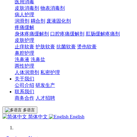
医用消毒
皮肤消毒剂
物表消毒剂
病人护理
润滑剂
耦合剂
废液固化剂
疼痛缓解
身体疼痛缓解剂
口腔疼痛缓解剂
肛肠缓解疼痛剂
皮肤护理
止痒软膏
护肤软膏
抗菌软膏
烫伤软膏
鼻腔护理
洗鼻液
洗鼻盐
两性护理
人体润滑剂
私密护理
关于我们
公司介绍
研发生产
联系我们
商务合作
人才招聘
多语言
简体中文
English