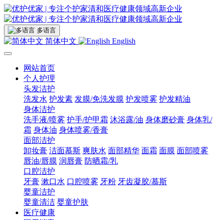
多语言
简体中文
English
网站首页
个人护理
头发洁护
洗发水
护发素
发膜/免洗发膜
护发喷雾
护发精油
身体洁护
洗手液/喷雾
护手/护甲霜
沐浴露/油
身体磨砂膏
身体乳/
霜
身体油
身体喷雾/香膏
面部洁护
卸妆膏
洁面慕斯
爽肤水
面部精华
面霜
面膜
面部喷雾
唇油/唇膜
润唇膏
防晒霜/乳
口腔洁护
牙膏
漱口水
口腔喷雾
牙粉
牙齿凝胶/慕斯
婴童洁护
婴童清洁
婴童护肤
医疗健康