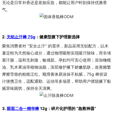
无论是日常补香还是差旅应急，都能让用户时刻保持优雅香
气。
2.
无铝止汗棒 75g
：健康型腋下护理新选择
聚焦消费者对 “安全止汗” 的需求，新品采用无铝配方，以木
薯淀粉为天然核心成分，通过物理吸附实现吸汗除味，而非堵
塞汗腺，温和无刺激，敏感肌、孕妇均可安心使用；添加橄榄
油、乳木果油等植物油脂，深层修护腋下娇嫩肌肤，改善频繁
摩擦导致的粗糙泛红。顺滑膏体易涂抹不粘腻，75g 棒状设
计便携卫生，适配通勤、运动等多场景，帮助用户摆脱腋下黏
腻异味困扰，保持全天清爽。
3.
眼面二合一精华棒
12g：碎片化护理的 “急救神器”