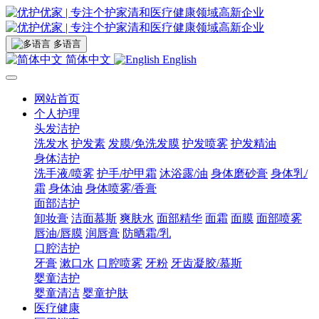
多语言
简体中文
English
网站首页
个人护理
头发洁护
洗发水
护发素
发膜/免洗发膜
护发喷雾
护发精油
身体洁护
洗手液/喷雾
护手/护甲霜
沐浴露/油
身体磨砂膏
身体乳/
霜
身体油
身体喷雾/香膏
面部洁护
卸妆膏
洁面慕斯
爽肤水
面部精华
面霜
面膜
面部喷雾
唇油/唇膜
润唇膏
防晒霜/乳
口腔洁护
牙膏
漱口水
口腔喷雾
牙粉
牙齿凝胶/慕斯
婴童洁护
婴童清洁
婴童护肤
医疗健康