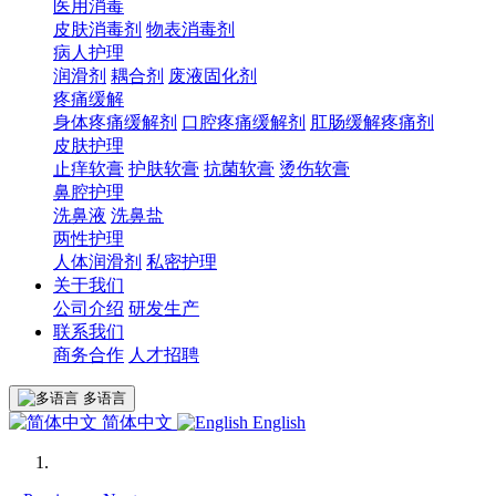
医用消毒
皮肤消毒剂
物表消毒剂
病人护理
润滑剂
耦合剂
废液固化剂
疼痛缓解
身体疼痛缓解剂
口腔疼痛缓解剂
肛肠缓解疼痛剂
皮肤护理
止痒软膏
护肤软膏
抗菌软膏
烫伤软膏
鼻腔护理
洗鼻液
洗鼻盐
两性护理
人体润滑剂
私密护理
关于我们
公司介绍
研发生产
联系我们
商务合作
人才招聘
多语言
简体中文
English