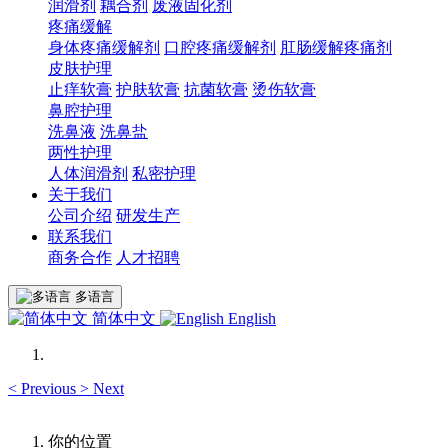
润滑剂
耦合剂
废液固化剂
疼痛缓解
身体疼痛缓解剂
口腔疼痛缓解剂
肛肠缓解疼痛剂
皮肤护理
止痒软膏
护肤软膏
抗菌软膏
烫伤软膏
鼻腔护理
洗鼻液
洗鼻盐
两性护理
人体润滑剂
私密护理
关于我们
公司介绍
研发生产
联系我们
商务合作
人才招聘
多语言
简体中文
English
<
Previous
>
Next
你的位置