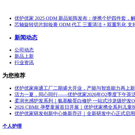
优护优家 2025 ODM 新品矩阵发布：便携个护四件套，
芯轴旋转切片卸妆膏 ODM 代工 三重清洁 + 双重乳化 
新闻动态
公司动态
新品上新
行业资讯
为您推荐
优护优家南通工厂二期盛大开业，产能与智造能力再上新
活力一夏，同心同行——优护优家2026年Q2季度下午茶
柔润光感护发系列｜氨基酸蛋白修护 一站式沙龙级护发O
2026 CBME 孕婴童展首日开展｜优护优家携全系列儿童护理
优护优家研发创新中心焕新乔迁｜全新研发中心正式启用，
个人护理