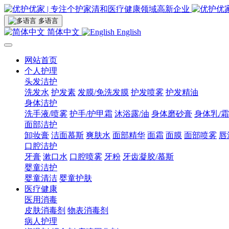
多语言
简体中文
English
网站首页
个人护理
头发洁护
洗发水
护发素
发膜/免洗发膜
护发喷雾
护发精油
身体洁护
洗手液/喷雾
护手/护甲霜
沐浴露/油
身体磨砂膏
身体乳/霜
面部洁护
卸妆膏
洁面慕斯
爽肤水
面部精华
面霜
面膜
面部喷雾
唇
口腔洁护
牙膏
漱口水
口腔喷雾
牙粉
牙齿凝胶/慕斯
婴童洁护
婴童清洁
婴童护肤
医疗健康
医用消毒
皮肤消毒剂
物表消毒剂
病人护理