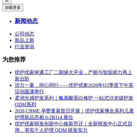
加载更多
新闻动态
公司动态
新品上新
行业资讯
为您推荐
优护优家南通工厂二期盛大开业，产能与智造能力再上
新台阶
活力一夏，同心同行——优护优家2026年Q2季度下午茶
活动圆满举行
柔润光感护发系列｜氨基酸蛋白修护 一站式沙龙级护发
ODM系列
2026 CBME 孕婴童展首日开展｜优护优家携全系列儿童
护理新品亮相 6-2B114 展位
优护优家研发创新中心焕新乔迁｜全新研发中心正式启
用，夯实个人护理 ODM 研发实力