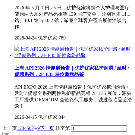
2026 年 5 月 1 日 - 5 日，优护优家将携个人护理与医疗
健康两大系列产品亮相第 139 届广交会，分别登陆 11.1
馆、10.1 馆与 10.2 馆，诚邀全球客户莅临展位洽谈合
作。
2026-04-24
优护优家
789
上海 API 2026 情趣展预告｜优护优家私护润滑 / 延时 /
促感系列，2F-E35 展位邀您品鉴
API EXPO 2026 上海情趣展预告！优护优家携润滑液 /
延时 / 促感全系列两性私护新品亮相 2F-E35 展位，源头
工厂提供 OEM/ODM 全链路代工服务，诚邀莅临品鉴洽
谈！
2026-04-15
优护优家
844
...
上一页
1
2
3
4
5
6
7
9
下一页
转至第