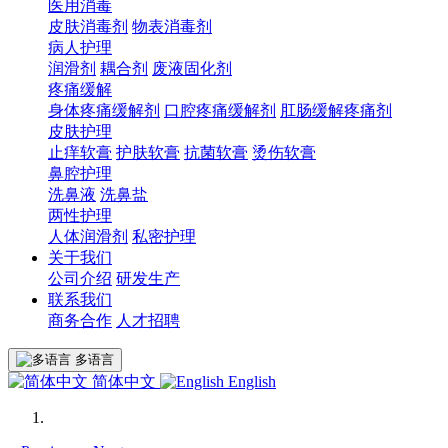
医用消毒
皮肤消毒剂
物表消毒剂
病人护理
润滑剂
耦合剂
废液固化剂
疼痛缓解
身体疼痛缓解剂
口腔疼痛缓解剂
肛肠缓解疼痛剂
皮肤护理
止痒软膏
护肤软膏
抗菌软膏
烫伤软膏
鼻腔护理
洗鼻液
洗鼻盐
两性护理
人体润滑剂
私密护理
关于我们
公司介绍
研发生产
联系我们
商务合作
人才招聘
多语言
简体中文
English