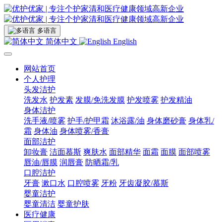
多语言
简体中文
English
网站首页
个人护理
头发洁护
洗发水
护发素
发膜/免洗发膜
护发喷雾
护发精油
身体洁护
洗手液/喷雾
护手/护甲霜
沐浴露/油
身体磨砂膏
身体乳/
霜
身体油
身体喷雾/香膏
面部洁护
卸妆膏
洁面慕斯
爽肤水
面部精华
面霜
面膜
面部喷雾
唇油/唇膜
润唇膏
防晒霜/乳
口腔洁护
牙膏
漱口水
口腔喷雾
牙粉
牙齿凝胶/慕斯
婴童洁护
婴童清洁
婴童护肤
医疗健康