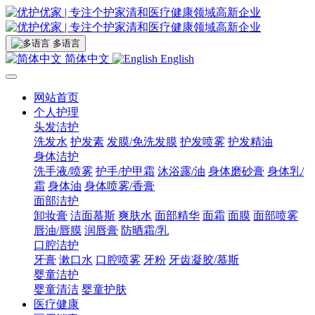
多语言
简体中文
English
网站首页
个人护理
头发洁护
洗发水
护发素
发膜/免洗发膜
护发喷雾
护发精油
身体洁护
洗手液/喷雾
护手/护甲霜
沐浴露/油
身体磨砂膏
身体乳/
霜
身体油
身体喷雾/香膏
面部洁护
卸妆膏
洁面慕斯
爽肤水
面部精华
面霜
面膜
面部喷雾
唇油/唇膜
润唇膏
防晒霜/乳
口腔洁护
牙膏
漱口水
口腔喷雾
牙粉
牙齿凝胶/慕斯
婴童洁护
婴童清洁
婴童护肤
医疗健康