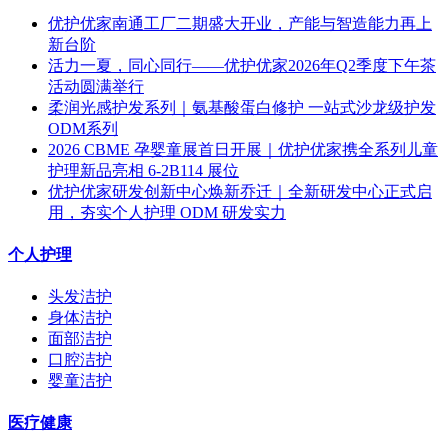
优护优家南通工厂二期盛大开业，产能与智造能力再上
新台阶
活力一夏，同心同行——优护优家2026年Q2季度下午茶
活动圆满举行
柔润光感护发系列｜氨基酸蛋白修护 一站式沙龙级护发
ODM系列
2026 CBME 孕婴童展首日开展｜优护优家携全系列儿童
护理新品亮相 6-2B114 展位
优护优家研发创新中心焕新乔迁｜全新研发中心正式启
用，夯实个人护理 ODM 研发实力
个人护理
头发洁护
身体洁护
面部洁护
口腔洁护
婴童洁护
医疗健康