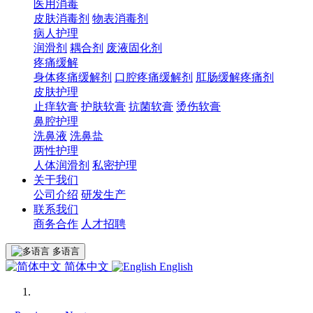
医用消毒
皮肤消毒剂
物表消毒剂
病人护理
润滑剂
耦合剂
废液固化剂
疼痛缓解
身体疼痛缓解剂
口腔疼痛缓解剂
肛肠缓解疼痛剂
皮肤护理
止痒软膏
护肤软膏
抗菌软膏
烫伤软膏
鼻腔护理
洗鼻液
洗鼻盐
两性护理
人体润滑剂
私密护理
关于我们
公司介绍
研发生产
联系我们
商务合作
人才招聘
多语言
简体中文
English