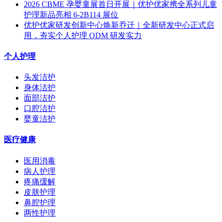
2026 CBME 孕婴童展首日开展｜优护优家携全系列儿童
护理新品亮相 6-2B114 展位
优护优家研发创新中心焕新乔迁｜全新研发中心正式启
用，夯实个人护理 ODM 研发实力
个人护理
头发洁护
身体洁护
面部洁护
口腔洁护
婴童洁护
医疗健康
医用消毒
病人护理
疼痛缓解
皮肤护理
鼻腔护理
两性护理