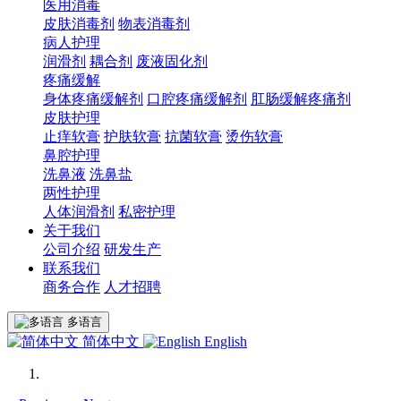
医用消毒
皮肤消毒剂
物表消毒剂
病人护理
润滑剂
耦合剂
废液固化剂
疼痛缓解
身体疼痛缓解剂
口腔疼痛缓解剂
肛肠缓解疼痛剂
皮肤护理
止痒软膏
护肤软膏
抗菌软膏
烫伤软膏
鼻腔护理
洗鼻液
洗鼻盐
两性护理
人体润滑剂
私密护理
关于我们
公司介绍
研发生产
联系我们
商务合作
人才招聘
多语言
简体中文
English