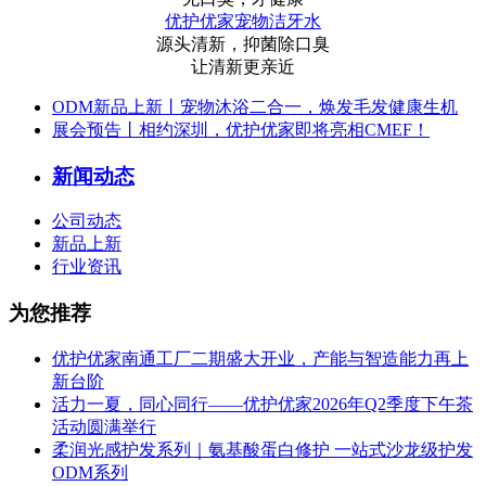
优护优家宠物洁牙水
源头清新，抑菌除口臭
让清新更亲近
ODM新品上新丨宠物沐浴二合一，焕发毛发健康生机
展会预告丨相约深圳，优护优家即将亮相CMEF！
新闻动态
公司动态
新品上新
行业资讯
为您推荐
优护优家南通工厂二期盛大开业，产能与智造能力再上
新台阶
活力一夏，同心同行——优护优家2026年Q2季度下午茶
活动圆满举行
柔润光感护发系列｜氨基酸蛋白修护 一站式沙龙级护发
ODM系列