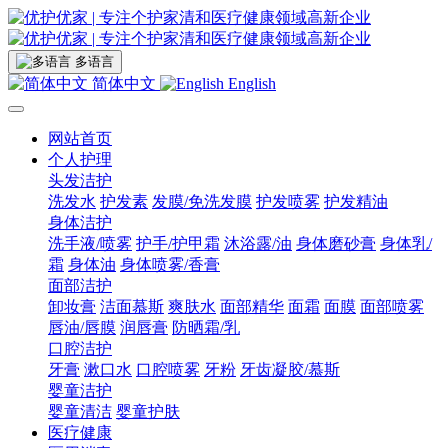
多语言
简体中文
English
网站首页
个人护理
头发洁护
洗发水
护发素
发膜/免洗发膜
护发喷雾
护发精油
身体洁护
洗手液/喷雾
护手/护甲霜
沐浴露/油
身体磨砂膏
身体乳/
霜
身体油
身体喷雾/香膏
面部洁护
卸妆膏
洁面慕斯
爽肤水
面部精华
面霜
面膜
面部喷雾
唇油/唇膜
润唇膏
防晒霜/乳
口腔洁护
牙膏
漱口水
口腔喷雾
牙粉
牙齿凝胶/慕斯
婴童洁护
婴童清洁
婴童护肤
医疗健康