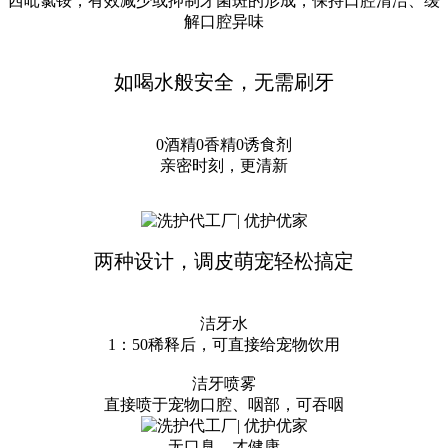
西吡氯铵，有效减少或抑制牙菌斑的形成，保持口腔清洁、缓
解口腔异味
如喝水般安全，无需刷牙
0酒精0香精0诱食剂
亲密时刻，更清新
两种设计，调皮萌宠轻松搞定
洁牙水
1：50稀释后，可直接给宠物饮用
洁牙喷雾
直接喷于宠物口腔、咽部，可吞咽
无口臭，才健康