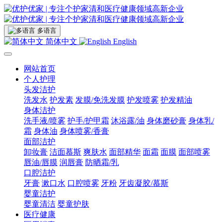
多语言
简体中文
English
网站首页
个人护理
头发洁护
洗发水
护发素
发膜/免洗发膜
护发喷雾
护发精油
身体洁护
洗手液/喷雾
护手/护甲霜
沐浴露/油
身体磨砂膏
身体乳/
霜
身体油
身体喷雾/香膏
面部洁护
卸妆膏
洁面慕斯
爽肤水
面部精华
面霜
面膜
面部喷雾
唇油/唇膜
润唇膏
防晒霜/乳
口腔洁护
牙膏
漱口水
口腔喷雾
牙粉
牙齿凝胶/慕斯
婴童洁护
婴童清洁
婴童护肤
医疗健康