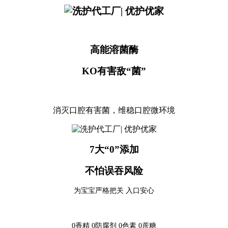
高能溶菌酶
K
O
有害敌
“菌”
消灭口腔有害菌，维稳口腔微环境
7大“0”添加
不怕误吞风险
为宝宝严格把关
入口安心
0香精
0
防腐剂
0
色素
0
蔗糖