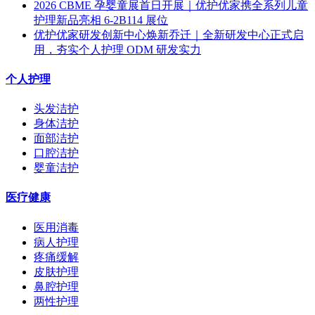
2026 CBME 孕婴童展首日开展｜优护优家携全系列儿童
护理新品亮相 6-2B114 展位
优护优家研发创新中心焕新乔迁｜全新研发中心正式启
用，夯实个人护理 ODM 研发实力
个人护理
头发洁护
身体洁护
面部洁护
口腔洁护
婴童洁护
医疗健康
医用消毒
病人护理
疼痛缓解
皮肤护理
鼻腔护理
两性护理