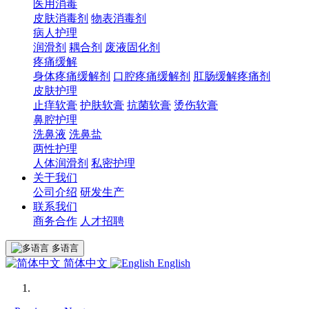
医用消毒
皮肤消毒剂
物表消毒剂
病人护理
润滑剂
耦合剂
废液固化剂
疼痛缓解
身体疼痛缓解剂
口腔疼痛缓解剂
肛肠缓解疼痛剂
皮肤护理
止痒软膏
护肤软膏
抗菌软膏
烫伤软膏
鼻腔护理
洗鼻液
洗鼻盐
两性护理
人体润滑剂
私密护理
关于我们
公司介绍
研发生产
联系我们
商务合作
人才招聘
多语言
简体中文
English