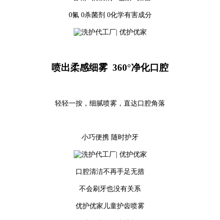
0氟
0
杀菌剂
0
化学有害成分
喷出柔感细雾
360
°净化口腔
轻轻一按，细腻喷雾，直达口腔角落
小巧便携
随时护牙
口腔清洁不再手足无措
不会刷牙也没有关系
优护优家儿童护齿喷雾