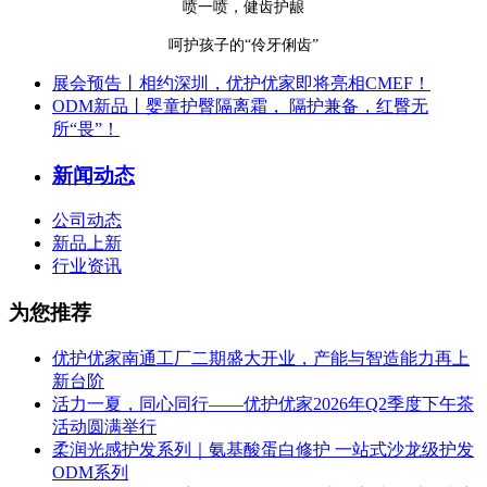
喷一喷，健齿护龈
呵护孩子的
“伶牙俐齿”
展会预告丨相约深圳，优护优家即将亮相CMEF！
ODM新品丨婴童护臀隔离霜， 隔护兼备，红臀无
所“畏”！
新闻动态
公司动态
新品上新
行业资讯
为您推荐
优护优家南通工厂二期盛大开业，产能与智造能力再上
新台阶
活力一夏，同心同行——优护优家2026年Q2季度下午茶
活动圆满举行
柔润光感护发系列｜氨基酸蛋白修护 一站式沙龙级护发
ODM系列