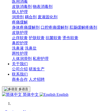
医用消毒
皮肤消毒剂
物表消毒剂
病人护理
润滑剂
耦合剂
废液固化剂
疼痛缓解
身体疼痛缓解剂
口腔疼痛缓解剂
肛肠缓解疼痛剂
皮肤护理
止痒软膏
护肤软膏
抗菌软膏
烫伤软膏
鼻腔护理
洗鼻液
洗鼻盐
两性护理
人体润滑剂
私密护理
关于我们
公司介绍
研发生产
联系我们
商务合作
人才招聘
多语言
简体中文
English