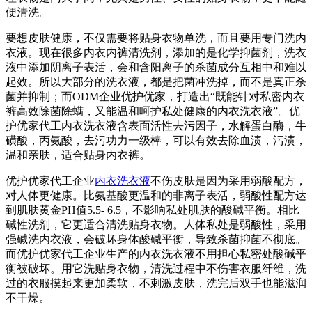
便清洗。
要想皮肤健康，不仅需要将贴身衣物单洗，而且要用专门洗内
衣液。现在很多内衣内裤清洗剂，添加的是化学抑菌剂，洗衣
液中添加阴离子表活，会和含阳离子的杀菌成分互相中和难以
起效。所以大部分的洗衣液，都是把菌冲洗掉，而不是真正杀
菌并抑制；而ODM企业优护优家，打造出“既能针对私密内衣
裤高效除菌除螨，又能温和呵护私处健康的内衣洗衣液”。优
护优家代工内衣洗衣液含表面活性去污因子，水解蛋白酶，牛
磺酸，丙氨酸，去污功力一级棒，可以有效去除血渍，污渍，
温和亲肤，适合贴身内衣裤。
优护优家代工企业
内衣洗衣液
不伤皮肤是因为采用弱酸配方，
对人体更健康。比氨基酸更温和的非离子表活，弱酸性配方达
到肌肤黄金PH值5.5- 6.5，不影响私处肌肤的酸碱平衡。相比
碱性洗剂，它更适合清洗贴身衣物。人体私处是弱酸性，采用
强碱洗内衣液，会破坏身体酸碱平衡，导致杀菌抑菌不彻底。
而优护优家代工企业生产的内衣洗衣液不用担心私密处酸碱平
衡被破坏。用它洗贴身衣物，清洗过程中不伤害衣服纤维，洗
过的衣服摸起来更加柔软，不刺激皮肤，洗完后双手也能滋润
不干燥。