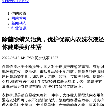
<
Previous
>
Next
你的位置
网站首页
新闻动态
行业资讯
除菌除螨又治愈，优护优家内衣洗衣液还
你健康美好生活
2022-06-13 14:17:50
优护优家
1327
伴随物质水平不断提升，国人对于皮肤护理愈发重视。有意识
地改善熬夜、吃油炸、重盐食品等不良习惯，但是各种皮肤问
题还是频繁出现，如起皮，红肿、起痘、过敏等问题。这是什
么原因呢?有医生和卫生专家经过检验后指出，这可能是洗衣
液洗完贴身衣物残留的化学洗剂导致的过敏反应。
衣物护理是很容易被忽略的一件事，大多数人觉得洗内衣用普
通洗衣液即可，殊不知随便清洗，隐藏很多潜在危害。其实护
理衣物是门大学问，尤其是男性、女性的贴身衣物，更不能随