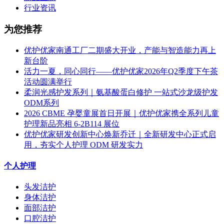
行业资讯
为您推荐
优护优家南通工厂二期盛大开业，产能与智造能力再上
新台阶
活力一夏，同心同行——优护优家2026年Q2季度下午茶
活动圆满举行
柔润光感护发系列｜氨基酸蛋白修护 一站式沙龙级护发
ODM系列
2026 CBME 孕婴童展首日开展｜优护优家携全系列儿童
护理新品亮相 6-2B114 展位
优护优家研发创新中心焕新乔迁｜全新研发中心正式启
用，夯实个人护理 ODM 研发实力
个人护理
头发洁护
身体洁护
面部洁护
口腔洁护