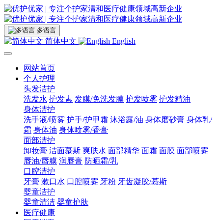
多语言
简体中文
English
网站首页
个人护理
头发洁护
洗发水
护发素
发膜/免洗发膜
护发喷雾
护发精油
身体洁护
洗手液/喷雾
护手/护甲霜
沐浴露/油
身体磨砂膏
身体乳/
霜
身体油
身体喷雾/香膏
面部洁护
卸妆膏
洁面慕斯
爽肤水
面部精华
面霜
面膜
面部喷雾
唇油/唇膜
润唇膏
防晒霜/乳
口腔洁护
牙膏
漱口水
口腔喷雾
牙粉
牙齿凝胶/慕斯
婴童洁护
婴童清洁
婴童护肤
医疗健康