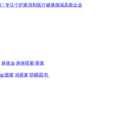
身体油
身体喷雾/香膏
油/唇膜
润唇膏
防晒霜/乳