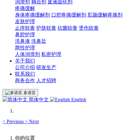
润滑剂
耦合剂
废液固化剂
疼痛缓解
身体疼痛缓解剂
口腔疼痛缓解剂
肛肠缓解疼痛剂
皮肤护理
止痒软膏
护肤软膏
抗菌软膏
烫伤软膏
鼻腔护理
洗鼻液
洗鼻盐
两性护理
人体润滑剂
私密护理
关于我们
公司介绍
研发生产
联系我们
商务合作
人才招聘
多语言
简体中文
English
<
Previous
>
Next
你的位置