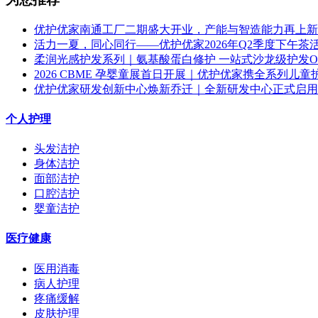
优护优家南通工厂二期盛大开业，产能与智造能力再上新
活力一夏，同心同行——优护优家2026年Q2季度下午茶
柔润光感护发系列｜氨基酸蛋白修护 一站式沙龙级护发O
2026 CBME 孕婴童展首日开展｜优护优家携全系列儿童护理
优护优家研发创新中心焕新乔迁｜全新研发中心正式启用，
个人护理
头发洁护
身体洁护
面部洁护
口腔洁护
婴童洁护
医疗健康
医用消毒
病人护理
疼痛缓解
皮肤护理