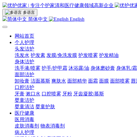
多语言
简体中文
English
网站首页
个人护理
头发洁护
洗发水
护发素
发膜/免洗发膜
护发喷雾
护发精油
身体洁护
洗手液/喷雾
护手/护甲霜
沐浴露/油
身体磨砂膏
身体乳/霜
面部洁护
卸妆膏
洁面慕斯
爽肤水
面部精华
面霜
面膜
面部喷雾
唇
口腔洁护
牙膏
漱口水
口腔喷雾
牙粉
牙齿凝胶/慕斯
婴童洁护
婴童清洁
婴童护肤
医疗健康
医用消毒
皮肤消毒剂
物表消毒剂
病人护理