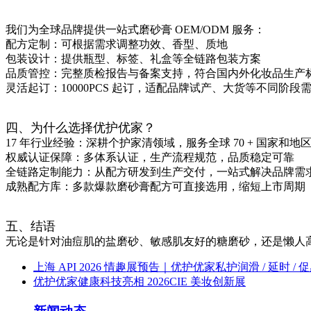
我们为全球品牌提供一站式磨砂膏 OEM/ODM 服务：
配方定制：可根据需求调整功效、香型、质地
包装设计：提供瓶型、标签、礼盒等全链路包装方案
品质管控：完整质检报告与备案支持，符合国内外化妆品生产
灵活起订：10000PCS 起订，适配品牌试产、大货等不同阶段
四、为什么选择优护优家？
17 年行业经验：深耕个护家清领域，服务全球 70 + 国家和地
权威认证保障：多体系认证，生产流程规范，品质稳定可靠
全链路定制能力：从配方研发到生产交付，一站式解决品牌需
成熟配方库：多款爆款磨砂膏配方可直接选用，缩短上市周期
五、结语
无论是针对油痘肌的盐磨砂、敏感肌友好的糖磨砂，还是懒人高
上海 API 2026 情趣展预告｜优护优家私护润滑 / 延时 / 
优护优家健康科技亮相 2026CIE 美妆创新展