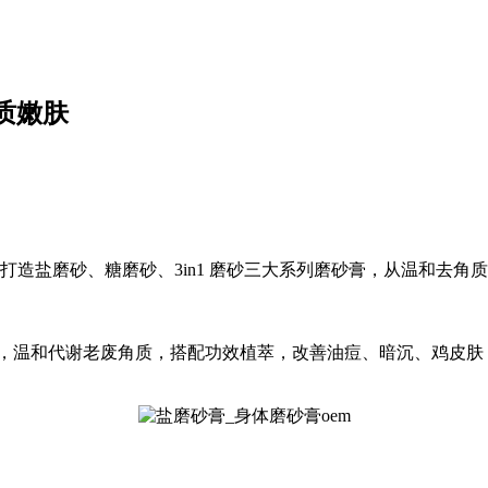
角质嫩肤
，打造盐磨砂、糖磨砂、3in1 磨砂三大系列磨砂膏，从温和去
磨砂粒子，温和代谢老废角质，搭配功效植萃，改善油痘、暗沉、鸡皮