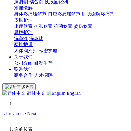
润滑剂
耦合剂
废液固化剂
疼痛缓解
身体疼痛缓解剂
口腔疼痛缓解剂
肛肠缓解疼痛剂
皮肤护理
止痒软膏
护肤软膏
抗菌软膏
烫伤软膏
鼻腔护理
洗鼻液
洗鼻盐
两性护理
人体润滑剂
私密护理
关于我们
公司介绍
研发生产
联系我们
商务合作
人才招聘
多语言
简体中文
English
<
Previous
>
Next
你的位置