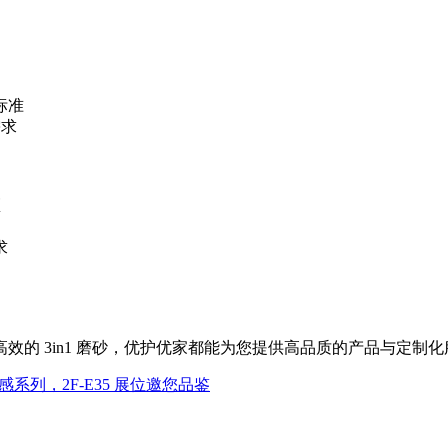
标准
需求
区
求
效的 3in1 磨砂，优护优家都能为您提供高品质的产品与定制
促感系列，2F-E35 展位邀您品鉴