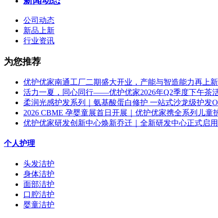
新闻动态
公司动态
新品上新
行业资讯
为您推荐
优护优家南通工厂二期盛大开业，产能与智造能力再上新
活力一夏，同心同行——优护优家2026年Q2季度下午茶
柔润光感护发系列｜氨基酸蛋白修护 一站式沙龙级护发O
2026 CBME 孕婴童展首日开展｜优护优家携全系列儿童护理
优护优家研发创新中心焕新乔迁｜全新研发中心正式启用，
个人护理
头发洁护
身体洁护
面部洁护
口腔洁护
婴童洁护