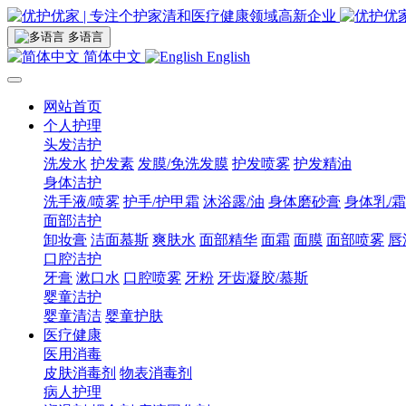
多语言
简体中文
English
网站首页
个人护理
头发洁护
洗发水
护发素
发膜/免洗发膜
护发喷雾
护发精油
身体洁护
洗手液/喷雾
护手/护甲霜
沐浴露/油
身体磨砂膏
身体乳/霜
面部洁护
卸妆膏
洁面慕斯
爽肤水
面部精华
面霜
面膜
面部喷雾
唇
口腔洁护
牙膏
漱口水
口腔喷雾
牙粉
牙齿凝胶/慕斯
婴童洁护
婴童清洁
婴童护肤
医疗健康
医用消毒
皮肤消毒剂
物表消毒剂
病人护理