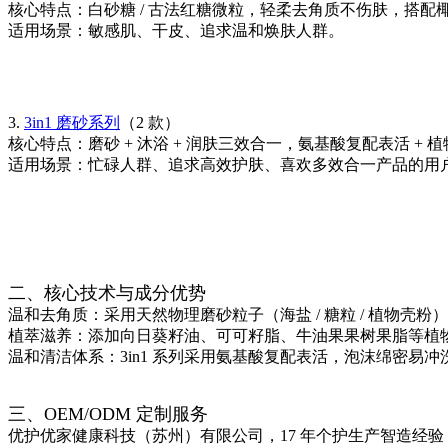
核心特点：白砂糖 / 古法红糖微粒，轻柔去角质不伤肤，搭
适用场景：敏感肌、干皮、追求温和焕肤人群。
3.
3in1 磨砂系列
（2 款）
核心特点：磨砂 + 沐浴 + 润肤三效合一，氨基酸复配表活 
适用场景：忙碌人群、追求高效护肤、喜欢多效合一产品的用
二、核心技术与成分优势
温和去角质：采用天然物理磨砂粒子（海盐 / 糖粒 / 植物
植萃滋养：添加向日葵籽油、可可籽脂、牛油果果树果脂等植
温和清洁体系：3in1 系列采用氨基酸复配表活，泡沫绵密易
三、OEM/ODM 定制服务
优护优家健康科技（苏州）有限公司，17 年个护生产智造经验，总部位