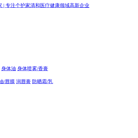
身体油
身体喷雾/香膏
油/唇膜
润唇膏
防晒霜/乳