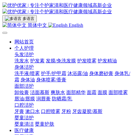
多语言
简体中文
English
网站首页
个人护理
头发洁护
洗发水
护发素
发膜/免洗发膜
护发喷雾
护发精油
身体洁护
洗手液/喷雾
护手/护甲霜
沐浴露/油
身体磨砂膏
身体乳/
霜
身体油
身体喷雾/香膏
面部洁护
卸妆膏
洁面慕斯
爽肤水
面部精华
面霜
面膜
面部喷雾
唇油/唇膜
润唇膏
防晒霜/乳
口腔洁护
牙膏
漱口水
口腔喷雾
牙粉
牙齿凝胶/慕斯
婴童洁护
婴童清洁
婴童护肤
医疗健康