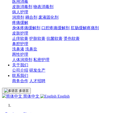
医用消毒
皮肤消毒剂
物表消毒剂
病人护理
润滑剂
耦合剂
废液固化剂
疼痛缓解
身体疼痛缓解剂
口腔疼痛缓解剂
肛肠缓解疼痛剂
皮肤护理
止痒软膏
护肤软膏
抗菌软膏
烫伤软膏
鼻腔护理
洗鼻液
洗鼻盐
两性护理
人体润滑剂
私密护理
关于我们
公司介绍
研发生产
联系我们
商务合作
人才招聘
多语言
简体中文
English