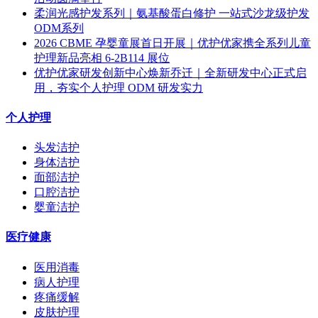
柔润光感护发系列｜氨基酸蛋白修护 一站式沙龙级护发
ODM系列
2026 CBME 孕婴童展首日开展｜优护优家携全系列儿童
护理新品亮相 6-2B114 展位
优护优家研发创新中心焕新乔迁｜全新研发中心正式启
用，夯实个人护理 ODM 研发实力
个人护理
头发洁护
身体洁护
面部洁护
口腔洁护
婴童洁护
医疗健康
医用消毒
病人护理
疼痛缓解
皮肤护理