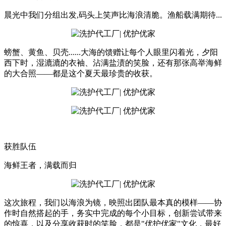
晨光中我们分组出发,码头上笑声比海浪清脆。渔船载满期待...
螃蟹、黄鱼、贝壳......大海的馈赠让每个人眼里闪着光，夕阳
西下时，湿漉漉的衣袖、沾满盐渍的笑脸，还有那张高举海鲜
的大合照——都是这个夏天最珍贵的收获。
获胜队伍
海鲜王者，满载而归
这次旅程，我们以海浪为镜，映照出团队最本真的模样——协
作时自然搭起的手，务实中完成的每个小目标，创新尝试带来
的惊喜，以及分享收获时的笑脸，都是"优护优家"文化，最好