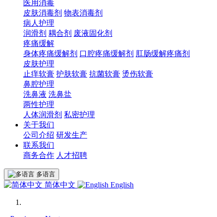
医用消毒
皮肤消毒剂
物表消毒剂
病人护理
润滑剂
耦合剂
废液固化剂
疼痛缓解
身体疼痛缓解剂
口腔疼痛缓解剂
肛肠缓解疼痛剂
皮肤护理
止痒软膏
护肤软膏
抗菌软膏
烫伤软膏
鼻腔护理
洗鼻液
洗鼻盐
两性护理
人体润滑剂
私密护理
关于我们
公司介绍
研发生产
联系我们
商务合作
人才招聘
多语言
简体中文
English