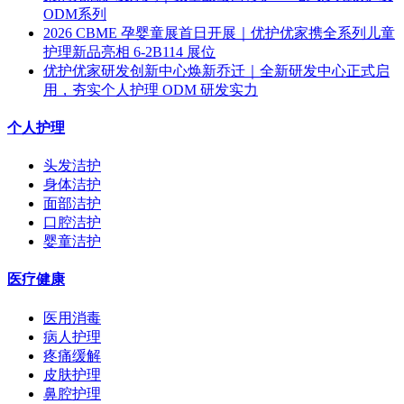
ODM系列
2026 CBME 孕婴童展首日开展｜优护优家携全系列儿童
护理新品亮相 6-2B114 展位
优护优家研发创新中心焕新乔迁｜全新研发中心正式启
用，夯实个人护理 ODM 研发实力
个人护理
头发洁护
身体洁护
面部洁护
口腔洁护
婴童洁护
医疗健康
医用消毒
病人护理
疼痛缓解
皮肤护理
鼻腔护理