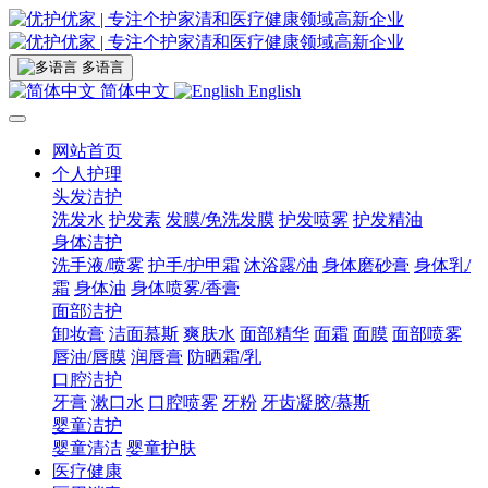
多语言
简体中文
English
网站首页
个人护理
头发洁护
洗发水
护发素
发膜/免洗发膜
护发喷雾
护发精油
身体洁护
洗手液/喷雾
护手/护甲霜
沐浴露/油
身体磨砂膏
身体乳/
霜
身体油
身体喷雾/香膏
面部洁护
卸妆膏
洁面慕斯
爽肤水
面部精华
面霜
面膜
面部喷雾
唇油/唇膜
润唇膏
防晒霜/乳
口腔洁护
牙膏
漱口水
口腔喷雾
牙粉
牙齿凝胶/慕斯
婴童洁护
婴童清洁
婴童护肤
医疗健康