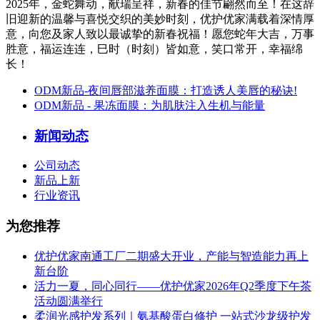
2025年，金蛇舞动，献瑞呈祥，新春的佳节翩然而至！在这辞
旧迎新的温馨与喜悦交织的美妙时刻，优护优家满载着深情厚
意，向您及家人致以最诚挚的新春祝福！愿您蛇年大吉，万事
胜意，福运连连，巳时（时刻）皆如意，笑口常开，幸福绵
长！
ODM新品-夜间唇部滋养面膜：打造诱人美唇的秘诀!
ODM新品 - 果冻面膜：为肌肤注入生机与能量
新闻动态
公司动态
新品上新
行业资讯
为您推荐
优护优家南通工厂二期盛大开业，产能与智造能力再上
新台阶
活力一夏，同心同行——优护优家2026年Q2季度下午茶
活动圆满举行
柔润光感护发系列｜氨基酸蛋白修护 一站式沙龙级护发