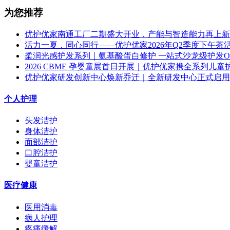
为您推荐
优护优家南通工厂二期盛大开业，产能与智造能力再上新
活力一夏，同心同行——优护优家2026年Q2季度下午茶
柔润光感护发系列｜氨基酸蛋白修护 一站式沙龙级护发O
2026 CBME 孕婴童展首日开展｜优护优家携全系列儿童护理
优护优家研发创新中心焕新乔迁｜全新研发中心正式启用，
个人护理
头发洁护
身体洁护
面部洁护
口腔洁护
婴童洁护
医疗健康
医用消毒
病人护理
疼痛缓解