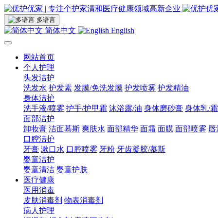
多语言
简体中文
English
网站首页
个人护理
头发洁护
洗发水
护发素
发膜/免洗发膜
护发喷雾
护发精油
身体洁护
洗手液/喷雾
护手/护甲霜
沐浴露/油
身体磨砂膏
身体乳/霜
面部洁护
卸妆膏
洁面慕斯
爽肤水
面部精华
面霜
面膜
面部喷雾
唇
口腔洁护
牙膏
漱口水
口腔喷雾
牙粉
牙齿凝胶/慕斯
婴童洁护
婴童清洁
婴童护肤
医疗健康
医用消毒
皮肤消毒剂
物表消毒剂
病人护理