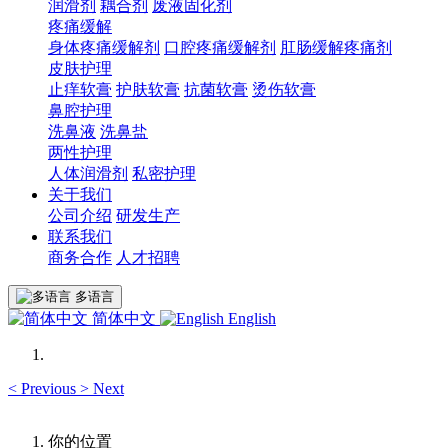
润滑剂
耦合剂
废液固化剂
疼痛缓解
身体疼痛缓解剂
口腔疼痛缓解剂
肛肠缓解疼痛剂
皮肤护理
止痒软膏
护肤软膏
抗菌软膏
烫伤软膏
鼻腔护理
洗鼻液
洗鼻盐
两性护理
人体润滑剂
私密护理
关于我们
公司介绍
研发生产
联系我们
商务合作
人才招聘
多语言
简体中文
English
<
Previous
>
Next
你的位置