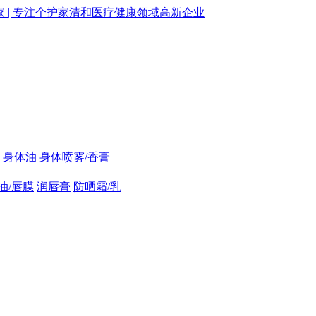
身体油
身体喷雾/香膏
油/唇膜
润唇膏
防晒霜/乳