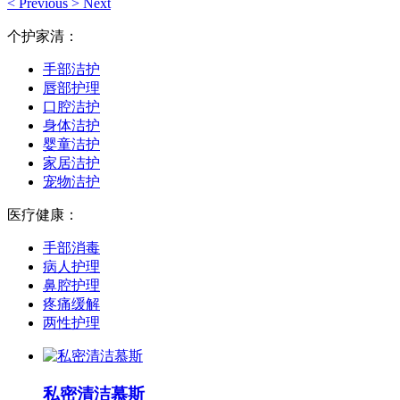
<
Previous
>
Next
个护家清：
手部洁护
唇部护理
口腔洁护
身体洁护
婴童洁护
家居洁护
宠物洁护
医疗健康：
手部消毒
病人护理
鼻腔护理
疼痛缓解
两性护理
私密清洁慕斯