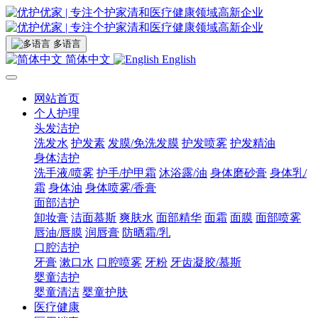
多语言
简体中文
English
网站首页
个人护理
头发洁护
洗发水
护发素
发膜/免洗发膜
护发喷雾
护发精油
身体洁护
洗手液/喷雾
护手/护甲霜
沐浴露/油
身体磨砂膏
身体乳/
霜
身体油
身体喷雾/香膏
面部洁护
卸妆膏
洁面慕斯
爽肤水
面部精华
面霜
面膜
面部喷雾
唇油/唇膜
润唇膏
防晒霜/乳
口腔洁护
牙膏
漱口水
口腔喷雾
牙粉
牙齿凝胶/慕斯
婴童洁护
婴童清洁
婴童护肤
医疗健康