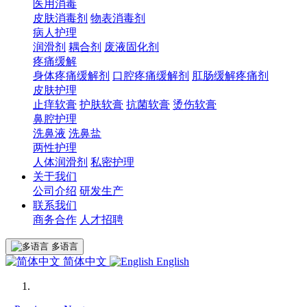
医用消毒
皮肤消毒剂
物表消毒剂
病人护理
润滑剂
耦合剂
废液固化剂
疼痛缓解
身体疼痛缓解剂
口腔疼痛缓解剂
肛肠缓解疼痛剂
皮肤护理
止痒软膏
护肤软膏
抗菌软膏
烫伤软膏
鼻腔护理
洗鼻液
洗鼻盐
两性护理
人体润滑剂
私密护理
关于我们
公司介绍
研发生产
联系我们
商务合作
人才招聘
多语言
简体中文
English