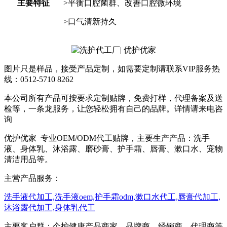
主要特征
>平衡口腔菌群、改善口腔微环境
>口气清新持久
图片只是样品，接受产品定制，如需要定制请联系VIP服务热
线：0512-5710 8262
本公司所有产品可按要求定制贴牌，免费打样，代理备案及送
检等，一条龙服务，让您轻松拥有自己的品牌。详情请来电咨
询
优护优家 专业OEM/ODM代工贴牌，主要生产产品：洗手
液、身体乳、沐浴露、磨砂膏、护手霜、唇膏、漱口水、宠物
清洁用品等。
主营产品服务：
洗手液代加工,洗手液oem,护手霜odm,漱口水代工,唇膏代加工,
沐浴露代加工,身体乳代工
主要客户群：个护健康产品商家，品牌商，经销商，代理商等