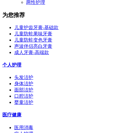
两性护理
为您推荐
儿童护齿牙膏-基础款
儿童防蛀果味牙膏
儿童防蛀变色牙膏
声波伴侣亮白牙膏
成人牙膏-高端款
个人护理
头发洁护
身体洁护
面部洁护
口腔洁护
婴童洁护
医疗健康
医用消毒