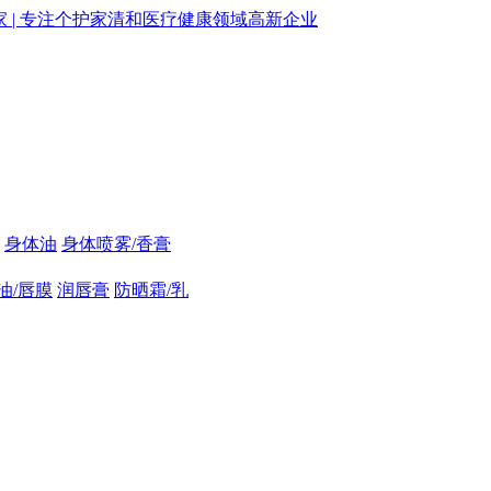
身体油
身体喷雾/香膏
油/唇膜
润唇膏
防晒霜/乳