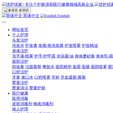
多语言
简体中文
English
网站首页
个人护理
头发洁护
洗发水
护发素
发膜/免洗发膜
护发喷雾
护发精油
身体洁护
洗手液/喷雾
护手/护甲霜
沐浴露/油
身体磨砂膏
身体乳/霜
面部洁护
卸妆膏
洁面慕斯
爽肤水
面部精华
面霜
面膜
面部喷雾
唇
口腔洁护
牙膏
漱口水
口腔喷雾
牙粉
牙齿凝胶/慕斯
婴童洁护
婴童清洁
婴童护肤
医疗健康
医用消毒
皮肤消毒剂
物表消毒剂
病人护理