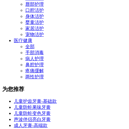
唇部护理
口腔洁护
身体洁护
婴童洁护
家居洁护
宠物洁护
医疗健康
全部
手部消毒
病人护理
鼻腔护理
疼痛缓解
两性护理
为您推荐
儿童护齿牙膏-基础款
儿童防蛀果味牙膏
儿童防蛀变色牙膏
声波伴侣亮白牙膏
成人牙膏-高端款