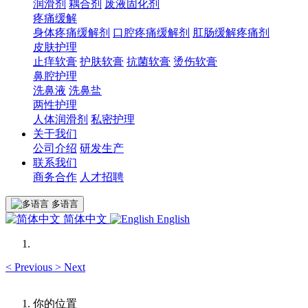
润滑剂
耦合剂
废液固化剂
疼痛缓解
身体疼痛缓解剂
口腔疼痛缓解剂
肛肠缓解疼痛剂
皮肤护理
止痒软膏
护肤软膏
抗菌软膏
烫伤软膏
鼻腔护理
洗鼻液
洗鼻盐
两性护理
人体润滑剂
私密护理
关于我们
公司介绍
研发生产
联系我们
商务合作
人才招聘
多语言
简体中文
English
<
Previous
>
Next
你的位置