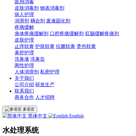
医用消毒
皮肤消毒剂
物表消毒剂
病人护理
润滑剂
耦合剂
废液固化剂
疼痛缓解
身体疼痛缓解剂
口腔疼痛缓解剂
肛肠缓解疼痛剂
皮肤护理
止痒软膏
护肤软膏
抗菌软膏
烫伤软膏
鼻腔护理
洗鼻液
洗鼻盐
两性护理
人体润滑剂
私密护理
关于我们
公司介绍
研发生产
联系我们
商务合作
人才招聘
多语言
简体中文
English
水处理系统