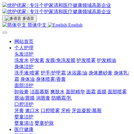
多语言
简体中文
English
网站首页
个人护理
头发洁护
洗发水
护发素
发膜/免洗发膜
护发喷雾
护发精油
身体洁护
洗手液/喷雾
护手/护甲霜
沐浴露/油
身体磨砂膏
身体乳/
霜
身体油
身体喷雾/香膏
面部洁护
卸妆膏
洁面慕斯
爽肤水
面部精华
面霜
面膜
面部喷雾
唇油/唇膜
润唇膏
防晒霜/乳
口腔洁护
牙膏
漱口水
口腔喷雾
牙粉
牙齿凝胶/慕斯
婴童洁护
婴童清洁
婴童护肤
医疗健康