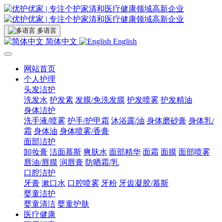
多语言
简体中文
English
网站首页
个人护理
头发洁护
洗发水
护发素
发膜/免洗发膜
护发喷雾
护发精油
身体洁护
洗手液/喷雾
护手/护甲霜
沐浴露/油
身体磨砂膏
身体乳/
霜
身体油
身体喷雾/香膏
面部洁护
卸妆膏
洁面慕斯
爽肤水
面部精华
面霜
面膜
面部喷雾
唇油/唇膜
润唇膏
防晒霜/乳
口腔洁护
牙膏
漱口水
口腔喷雾
牙粉
牙齿凝胶/慕斯
婴童洁护
婴童清洁
婴童护肤
医疗健康