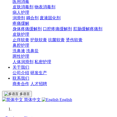
医用消毒
皮肤消毒剂
物表消毒剂
病人护理
润滑剂
耦合剂
废液固化剂
疼痛缓解
身体疼痛缓解剂
口腔疼痛缓解剂
肛肠缓解疼痛剂
皮肤护理
止痒软膏
护肤软膏
抗菌软膏
烫伤软膏
鼻腔护理
洗鼻液
洗鼻盐
两性护理
人体润滑剂
私密护理
关于我们
公司介绍
研发生产
联系我们
商务合作
人才招聘
多语言
简体中文
English