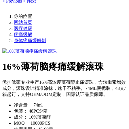
<
Previous
>
Next
你的位置
网站首页
医疗健康
疼痛缓解
身体疼痛缓解剂
16%薄荷脑疼痛缓解滚珠
优护优家专业生产16%高浓度薄荷醇止痛滚珠，含辣椒素增效
成分，滚珠设计精准涂抹，速干不粘手。74ML便携装，48支/
箱起订，支持OEM/ODM定制，国际认证品质保障。
净含量：
74ml
包装：
48PCS/箱
成分：
16%薄荷醇
MOQ：
10000PCS