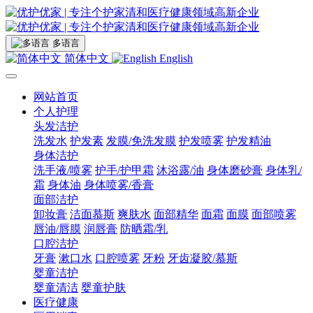
多语言
简体中文
English
网站首页
个人护理
头发洁护
洗发水
护发素
发膜/免洗发膜
护发喷雾
护发精油
身体洁护
洗手液/喷雾
护手/护甲霜
沐浴露/油
身体磨砂膏
身体乳/
霜
身体油
身体喷雾/香膏
面部洁护
卸妆膏
洁面慕斯
爽肤水
面部精华
面霜
面膜
面部喷雾
唇油/唇膜
润唇膏
防晒霜/乳
口腔洁护
牙膏
漱口水
口腔喷雾
牙粉
牙齿凝胶/慕斯
婴童洁护
婴童清洁
婴童护肤
医疗健康