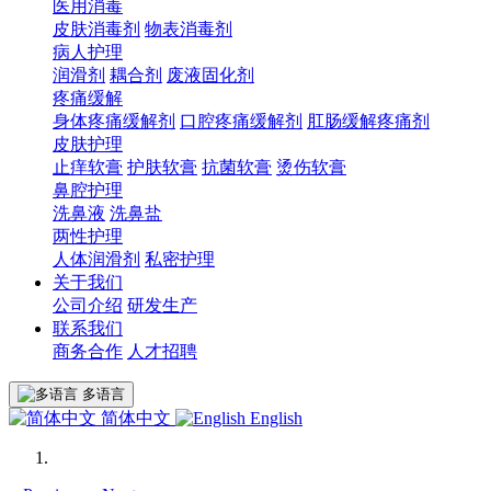
医用消毒
皮肤消毒剂
物表消毒剂
病人护理
润滑剂
耦合剂
废液固化剂
疼痛缓解
身体疼痛缓解剂
口腔疼痛缓解剂
肛肠缓解疼痛剂
皮肤护理
止痒软膏
护肤软膏
抗菌软膏
烫伤软膏
鼻腔护理
洗鼻液
洗鼻盐
两性护理
人体润滑剂
私密护理
关于我们
公司介绍
研发生产
联系我们
商务合作
人才招聘
多语言
简体中文
English